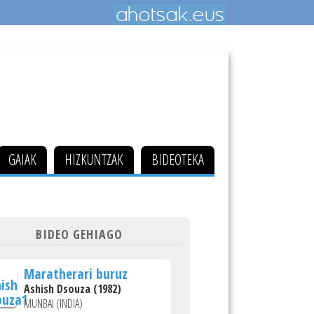
GAIAK
HIZKUNTZAK
BIDEOTEKA
BIDEO GEHIAGO
Maratherari buruz
Ashish Dsouza (1982)
MUNBAI (INDIA)