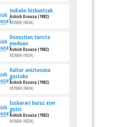
Indiako hizkuntzak
Ashish Dsouza (1982)
MUNBAI (INDIA)
Donostian turista
moduan
Ashish Dsouza (1982)
MUNBAI (INDIA)
Kultur aniztasuna
gustuko
Ashish Dsouza (1982)
MUNBAI (INDIA)
Euskarari buruz ezer
gutxi
Ashish Dsouza (1982)
MUNBAI (INDIA)