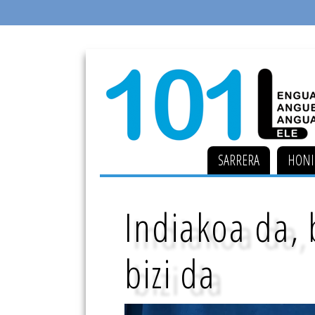
SARRERA
HONI
Indiakoa da,
bizi da