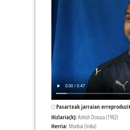
Pasarteak jarraian erreproduzi
Hizlaria(k):
Ashish Dsouza (1982)
Herria:
Munbai (India)