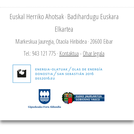
Euskal Herriko Ahotsak
Badihardugu Euskara
·
Elkartea
Markeskua Jauregia, Otaola Hiribidea · 20600 Eibar
Tel.: 943 121 775 ·
Kontaktua
-
Ohar legala