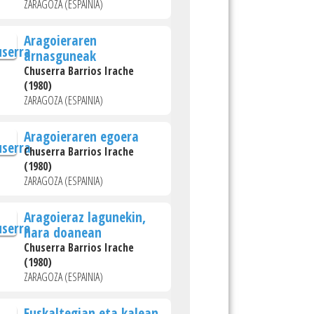
ZARAGOZA (ESPAINIA)
Aragoieraren
arnasguneak
Chuserra Barrios Irache
(1980)
ZARAGOZA (ESPAINIA)
Aragoieraren egoera
Chuserra Barrios Irache
(1980)
ZARAGOZA (ESPAINIA)
Aragoieraz lagunekin,
hara doanean
Chuserra Barrios Irache
(1980)
ZARAGOZA (ESPAINIA)
Euskaltegian eta kalean