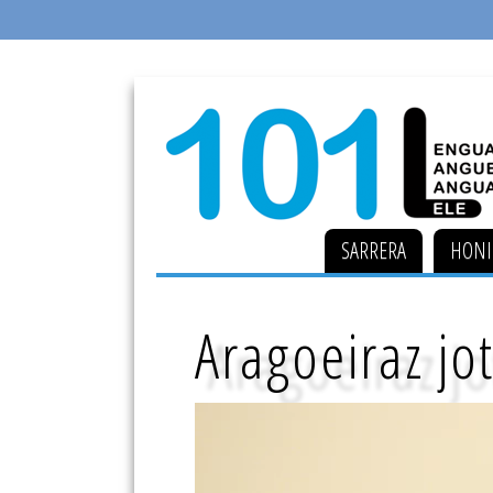
SARRERA
HONI
Aragoeiraz jo