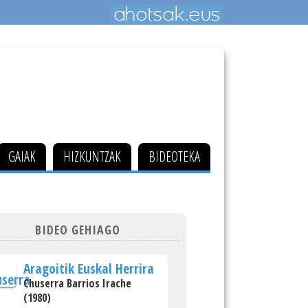
GAIAK
HIZKUNTZAK
BIDEOTEKA
BIDEO GEHIAGO
Aragoitik Euskal Herrira
Chuserra Barrios Irache
(1980)