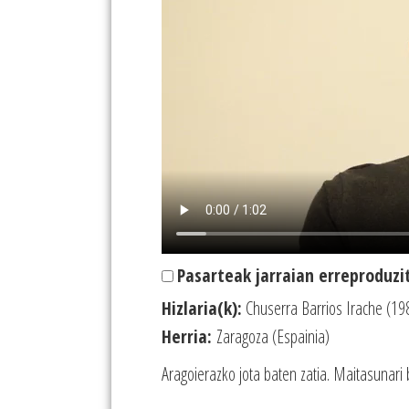
Pasarteak jarraian erreproduzi
Hizlaria(k):
Chuserra Barrios Irache (19
Herria:
Zaragoza (Espainia)
Aragoierazko jota baten zatia. Maitasunari