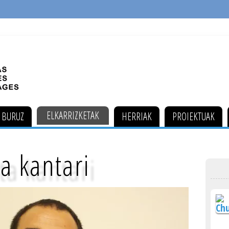
ELKARRIZKETAK
 BURUZ
HERRIAK
PROIEKTUAK
ta kantari