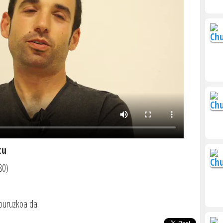
tu
80)
 buruzkoa da.