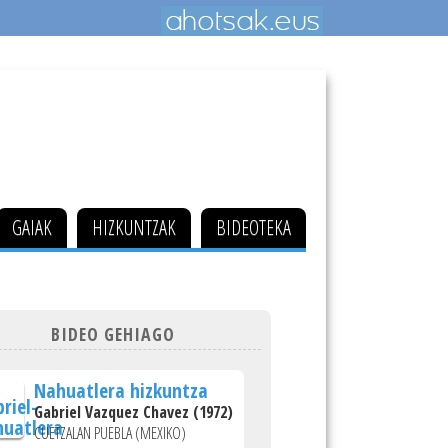
GAIAK
HIZKUNTZAK
BIDEOTEKA
BIDEO GEHIAGO
Nahuatlera hizkuntza
Gabriel Vazquez Chavez (1972)
CUETZALAN PUEBLA (MEXIKO)