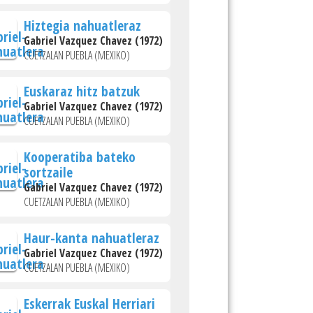
Hiztegia nahuatleraz
Gabriel Vazquez Chavez (1972)
CUETZALAN PUEBLA (MEXIKO)
Euskaraz hitz batzuk
Gabriel Vazquez Chavez (1972)
CUETZALAN PUEBLA (MEXIKO)
Kooperatiba bateko
sortzaile
Gabriel Vazquez Chavez (1972)
CUETZALAN PUEBLA (MEXIKO)
Haur-kanta nahuatleraz
Gabriel Vazquez Chavez (1972)
CUETZALAN PUEBLA (MEXIKO)
Eskerrak Euskal Herriari