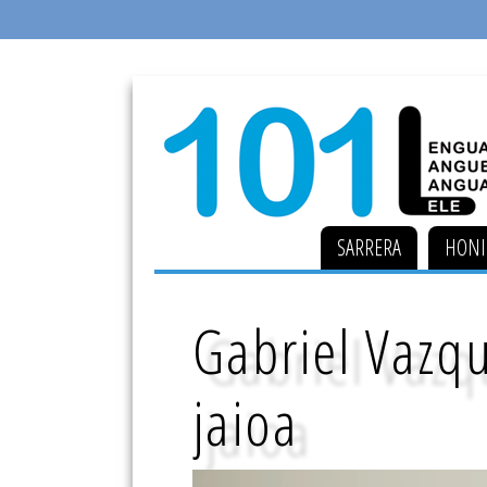
SARRERA
HONI
Gabriel Vazq
jaioa