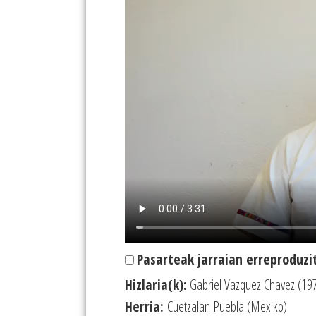
Pasarteak jarraian erreproduzi
Hizlaria(k):
Gabriel Vazquez Chavez (19
Herria:
Cuetzalan Puebla (Mexiko)