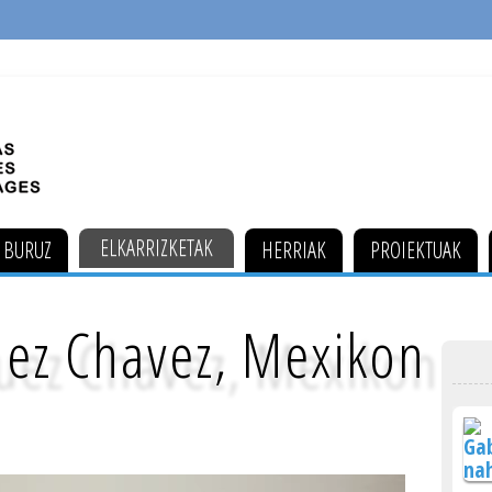
ELKARRIZKETAK
 BURUZ
HERRIAK
PROIEKTUAK
uez Chavez, Mexikon