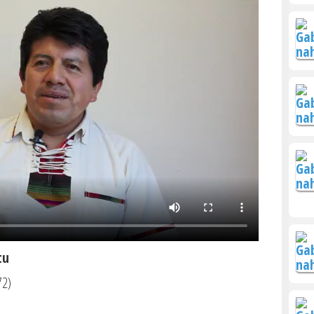
tu
72)