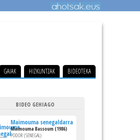
GAIAK
HIZKUNTZAK
BIDEOTEKA
BIDEO GEHIAGO
Maimouma senegaldarra
Maimouma Bassoum (1986)
PODOR (SENEGAL)