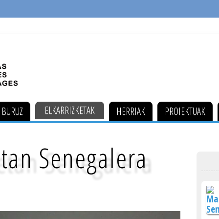
ELKARRIZKETAK
 BURUZ
HERRIAK
PROIEKTUAK
tan Senegalera