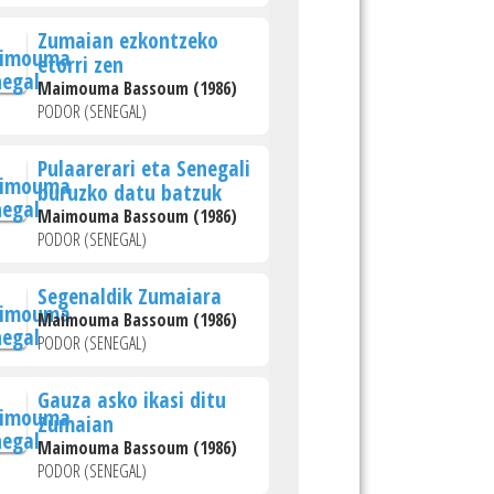
Zumaian ezkontzeko
etorri zen
Maimouma Bassoum (1986)
PODOR (SENEGAL)
Pulaarerari eta Senegali
buruzko datu batzuk
Maimouma Bassoum (1986)
PODOR (SENEGAL)
Segenaldik Zumaiara
Maimouma Bassoum (1986)
PODOR (SENEGAL)
Gauza asko ikasi ditu
Zumaian
Maimouma Bassoum (1986)
PODOR (SENEGAL)