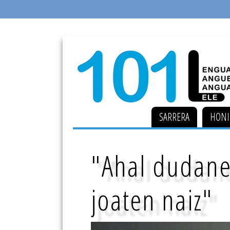
SARRERA
HONI
"Ahal dudane
joaten naiz"