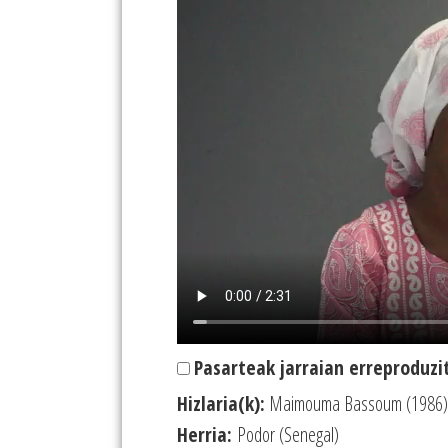
Pasarteak jarraian erreproduzi
Hizlaria(k):
Maimouma Bassoum (1986)
Herria:
Podor (Senegal)