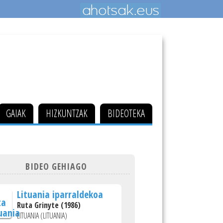
GAIAK
HIZKUNTZAK
BIDEOTEKA
BIDEO GEHIAGO
Lituania iparraldekoa
Ruta Grinyte (1986)
LITUANIA (LITUANIA)