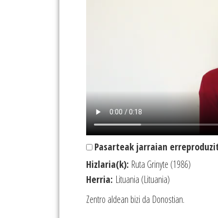
Pasarteak jarraian erreproduzi
Hizlaria(k):
Ruta Grinyte (1986)
Herria:
Lituania (Lituania)
Zentro aldean bizi da Donostian.