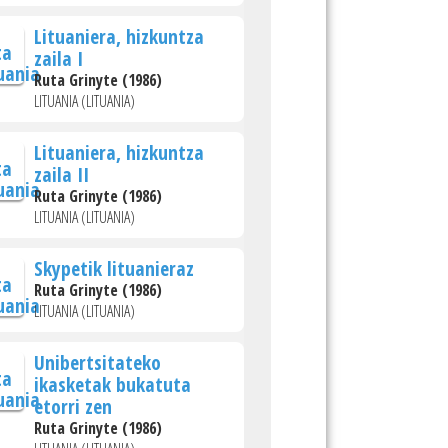
Lituaniera, hizkuntza
zaila I
Ruta Grinyte (1986)
LITUANIA (LITUANIA)
Lituaniera, hizkuntza
zaila II
Ruta Grinyte (1986)
LITUANIA (LITUANIA)
Skypetik lituanieraz
Ruta Grinyte (1986)
LITUANIA (LITUANIA)
Unibertsitateko
ikasketak bukatuta
etorri zen
Ruta Grinyte (1986)