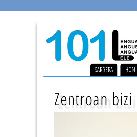
SARRERA
HONI
Zentroan bizi