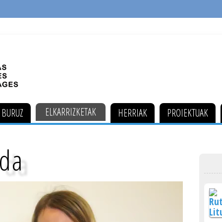
ELKARRIZKETAK
 BURUZ
HERRIAK
PROIEKTUAK
 da