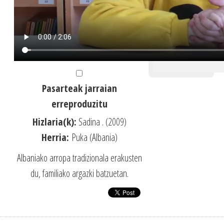
Pasarteak jarraian
erreproduzitu
Hizlaria(k):
Sadina . (2009)
Herria:
Puka (Albania)
Albaniako arropa tradizionala erakusten
du, familiako argazki batzuetan.