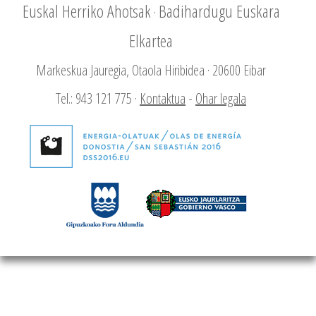
Euskal Herriko Ahotsak
Badihardugu Euskara
·
Elkartea
Markeskua Jauregia, Otaola Hiribidea · 20600 Eibar
Tel.: 943 121 775 ·
Kontaktua
-
Ohar legala