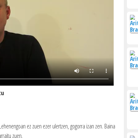
tu
Lehenengoan ez zuen ezer ulertzen, gogorra izan zen. Baina
rraitu zuen.