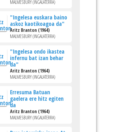
MALMESBURY (INGALATERRA)
"Ingelesa euskara baino
askoz kaotikoagoa da"
Aritz Branton (1964)
MALMESBURY (INGALATERRA)
"Ingelesa ondo ikastea
infernu bat izan behar
da"
Aritz Branton (1964)
MALMESBURY (INGALATERRA)
Erresuma Batuan
gaelera ere hitz egiten
da
Aritz Branton (1964)
MALMESBURY (INGALATERRA)