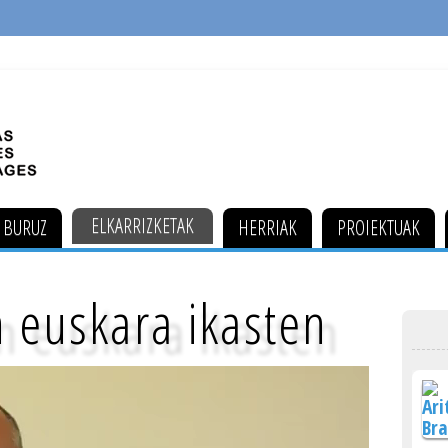
ELKARRIZKETAK
 BURUZ
HERRIAK
PROIEKTUAK
 euskara ikasten