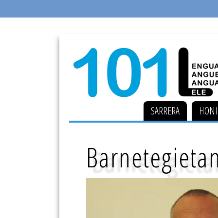
SARRERA
HONI
Barnetegietan