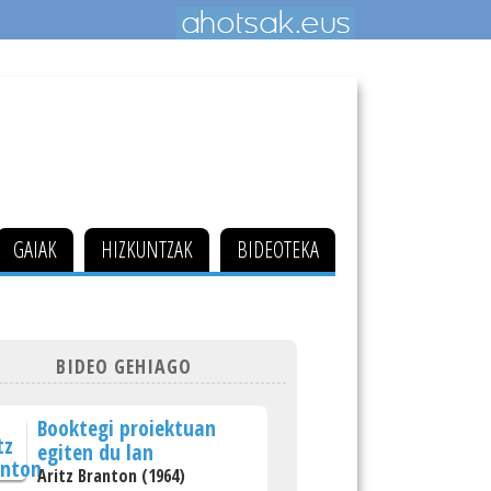
GAIAK
HIZKUNTZAK
BIDEOTEKA
BIDEO GEHIAGO
Booktegi proiektuan
egiten du lan
Aritz Branton (1964)