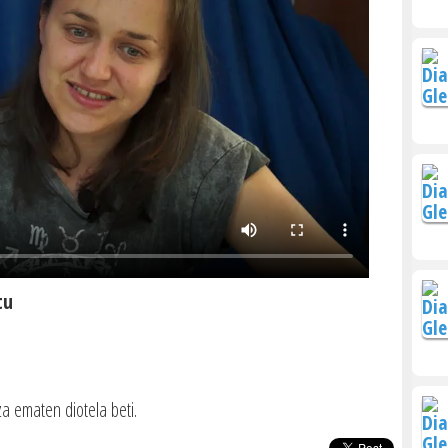
tu
za ematen diotela beti.