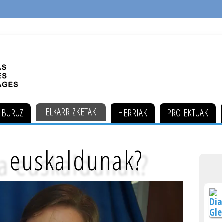
ELKARRIZKETAK
 BURUZ
HERRIAK
PROIEKTUAK
a euskaldunak?