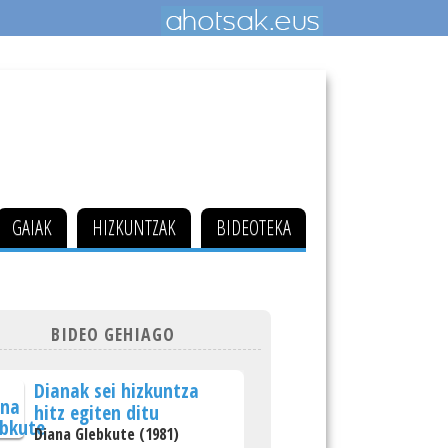
GAIAK
HIZKUNTZAK
BIDEOTEKA
BIDEO GEHIAGO
Dianak sei hizkuntza
hitz egiten ditu
Diana Glebkute (1981)