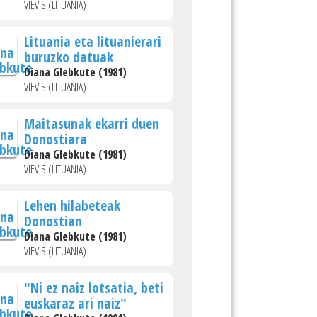
VIEVIS (LITUANIA)
Lituania eta lituanierari
buruzko datuak
Diana Glebkute (1981)
VIEVIS (LITUANIA)
Maitasunak ekarri duen
Donostiara
Diana Glebkute (1981)
VIEVIS (LITUANIA)
Lehen hilabeteak
Donostian
Diana Glebkute (1981)
VIEVIS (LITUANIA)
"Ni ez naiz lotsatia, beti
euskaraz ari naiz"