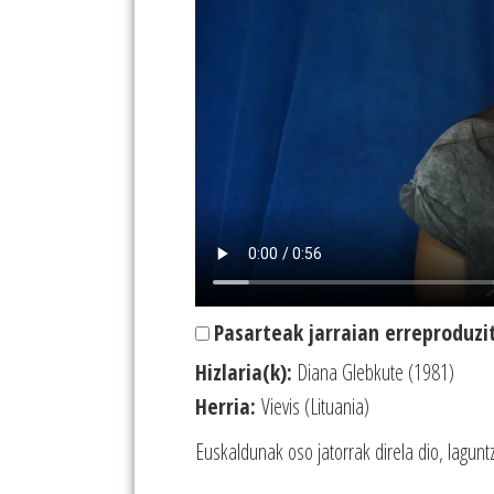
Pasarteak jarraian erreproduzi
Hizlaria(k):
Diana Glebkute (1981)
Herria:
Vievis (Lituania)
Euskaldunak oso jatorrak direla dio, lagunt