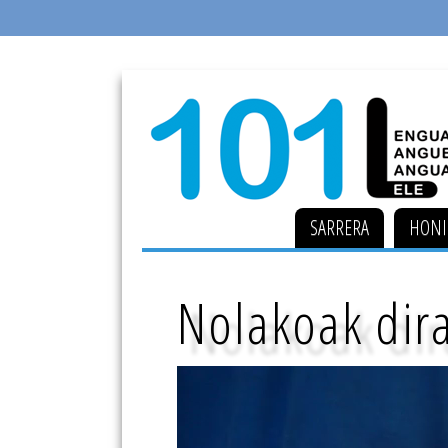
SARRERA
HONI
Nolakoak dir