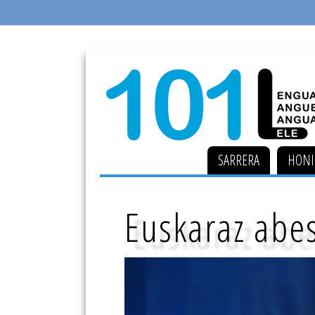
SARRERA
HONI
Euskaraz abes