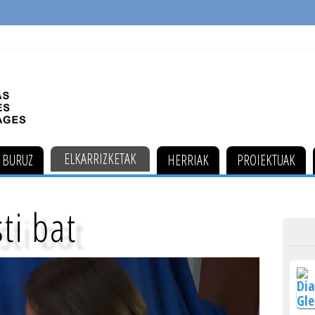
ELKARRIZKETAK
 BURUZ
HERRIAK
PROIEKTUAK
ti bat