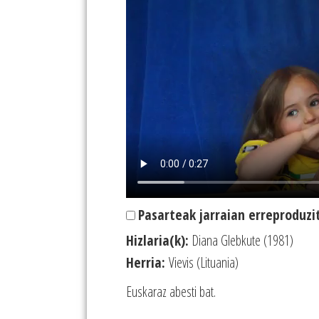
Pasarteak jarraian erreproduzi
Hizlaria(k):
Diana Glebkute (1981)
Herria:
Vievis (Lituania)
Euskaraz abesti bat.