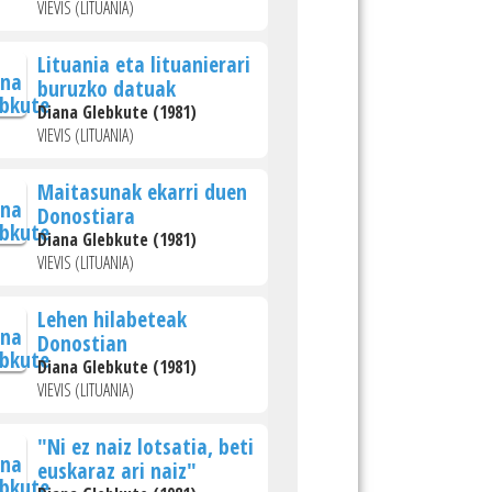
VIEVIS (LITUANIA)
Lituania eta lituanierari
buruzko datuak
Diana Glebkute (1981)
VIEVIS (LITUANIA)
Maitasunak ekarri duen
Donostiara
Diana Glebkute (1981)
VIEVIS (LITUANIA)
Lehen hilabeteak
Donostian
Diana Glebkute (1981)
VIEVIS (LITUANIA)
"Ni ez naiz lotsatia, beti
euskaraz ari naiz"