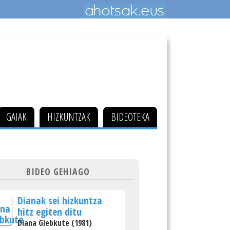
GAIAK
HIZKUNTZAK
BIDEOTEKA
BIDEO GEHIAGO
Dianak sei hizkuntza
hitz egiten ditu
Diana Glebkute (1981)