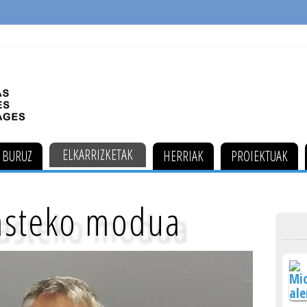
ELKARRIZKETAK
 BURUZ
HERRIAK
PROIEKTUAK
kasteko modua