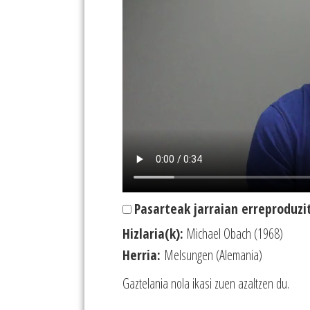
Pasarteak jarraian erreproduzi
Hizlaria(k):
Michael Obach (1968)
Herria:
Melsungen (Alemania)
Gaztelania nola ikasi zuen azaltzen du.