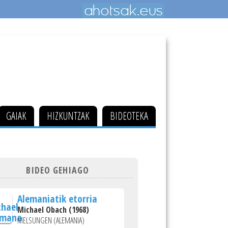
GAIAK
HIZKUNTZAK
BIDEOTEKA
BIDEO GEHIAGO
Alemaniatik etorria
Michael Obach (1968)
MELSUNGEN (ALEMANIA)