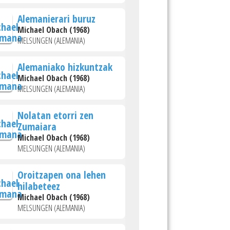
Alemanierari buruz
Michael Obach (1968)
MELSUNGEN (ALEMANIA)
Alemaniako hizkuntzak
Michael Obach (1968)
MELSUNGEN (ALEMANIA)
Nolatan etorri zen
Zumaiara
Michael Obach (1968)
MELSUNGEN (ALEMANIA)
Oroitzapen ona lehen
hilabeteez
Michael Obach (1968)
MELSUNGEN (ALEMANIA)