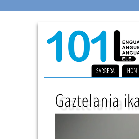
SARRERA
HONI
Gaztelania i