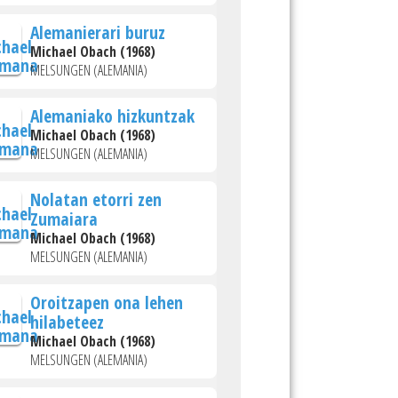
Alemanierari buruz
Michael Obach (1968)
MELSUNGEN (ALEMANIA)
Alemaniako hizkuntzak
Michael Obach (1968)
MELSUNGEN (ALEMANIA)
Nolatan etorri zen
Zumaiara
Michael Obach (1968)
MELSUNGEN (ALEMANIA)
Oroitzapen ona lehen
hilabeteez
Michael Obach (1968)
MELSUNGEN (ALEMANIA)