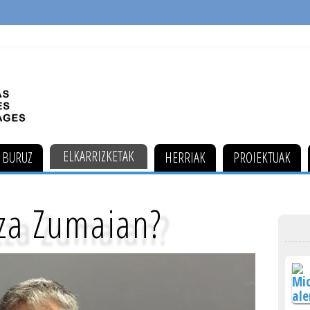
ELKARRIZKETAK
 BURUZ
HERRIAK
PROIEKTUAK
tza Zumaian?