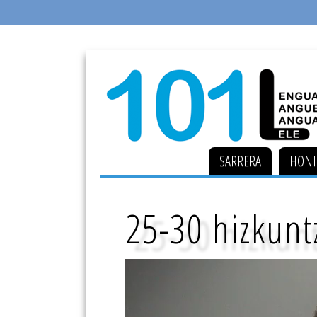
SARRERA
HONI
25-30 hizkun