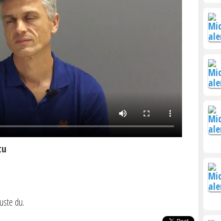
tu
uste du.