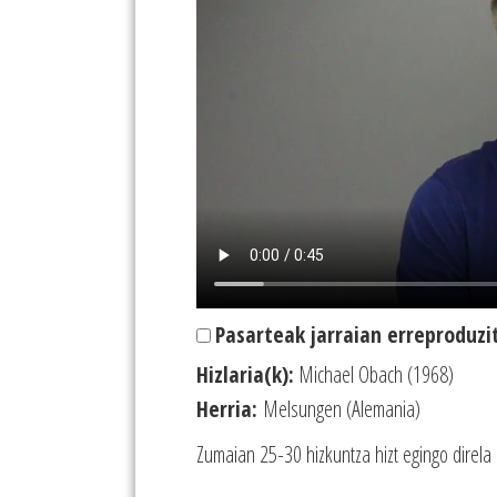
Pasarteak jarraian erreproduzi
Hizlaria(k):
Michael Obach (1968)
Herria:
Melsungen (Alemania)
Zumaian 25-30 hizkuntza hizt egingo direla 