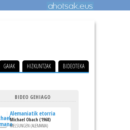
GAIAK
HIZKUNTZAK
BIDEOTEKA
BIDEO GEHIAGO
Alemaniatik etorria
Michael Obach (1968)
MELSUNGEN (ALEMANIA)