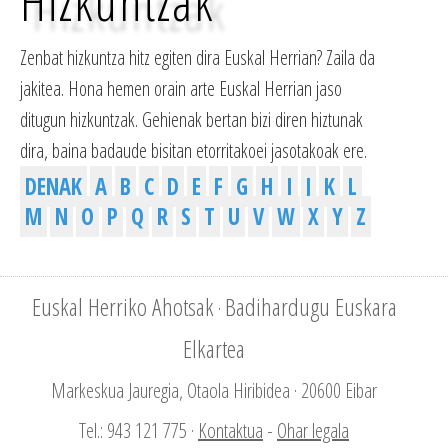
Hizkuntzak
Zenbat hizkuntza hitz egiten dira Euskal Herrian? Zaila da
jakitea. Hona hemen orain arte Euskal Herrian jaso
ditugun hizkuntzak. Gehienak bertan bizi diren hiztunak
dira, baina badaude bisitan etorritakoei jasotakoak ere.
DENAK
A
B
C
D
E
F
G
H
I
J
K
L
M
N
O
P
Q
R
S
T
U
V
W
X
Y
Z
Euskal Herriko Ahotsak
Badihardugu Euskara
·
Elkartea
Markeskua Jauregia, Otaola Hiribidea · 20600 Eibar
Tel.: 943 121 775 ·
Kontaktua
-
Ohar legala